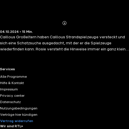
Abonnieren
Mehr
04.10.2024 • 15 Min.
Details
Caillous Großeltern haben Caillous Strandspielzeuge versteckt und
sich eine Schatzsuche ausgedacht, mit der er die Spielzeuge
wiederfinden kann. Rosie versteht die Hinweise immer ein ganz klein
bisschen schneller als Caillou. Das ärgert ihn. Was kann er tun?
RTL+ useful links.
Services
Alle Programme
Hilfe & Kontakt
Impressum
Privacy center
Datenschutz
Nutzungsbedingungen
Verträge hier kündigen
Vertrag widerrufen
Wir sind RTL+