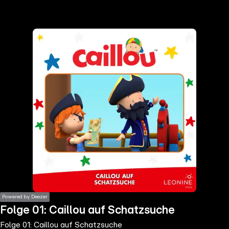
the
h page
 main
nt
the
ibility
ment
Powered by Deezer
Folge 01: Caillou auf Schatzsuche
Folge 01: Caillou auf Schatzsuche