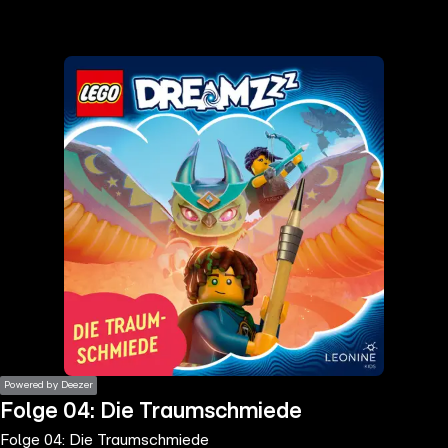
the
h page
 main
nt
the
ibility
ment
Powered by Deezer
Folge 04: Die Traumschmiede
Folge 04: Die Traumschmiede