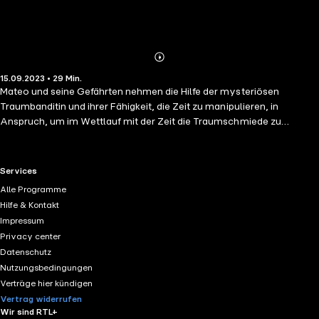
Abonnieren
Mehr
15.09.2023 • 29 Min.
Details
Mateo und seine Gefährten nehmen die Hilfe der mysteriösen
Traumbanditin und ihrer Fähigkeit, die Zeit zu manipulieren, in
Anspruch, um im Wettlauf mit der Zeit die Traumschmiede zu
besiegen. Während sie sich in der Schmiede ihren größten Ängsten
stellen, verteidigen Mr. Oz und Albert die Schmiede gegen einen
Angriff der Albgnome. Aber sie müssen sich beeilen, sonst werden
RTL+ useful links.
Services
sie niemals Traumjäger... LEGO® DREAMZzz™ ist eine Welt aus deinen
Alle Programme
wildesten Träumen!
Hilfe & Kontakt
Impressum
Privacy center
Datenschutz
Nutzungsbedingungen
Verträge hier kündigen
Vertrag widerrufen
Wir sind RTL+