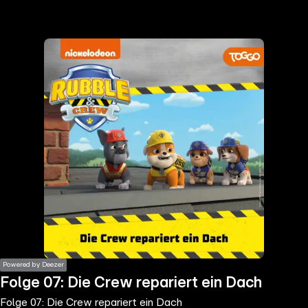
the
h page
 main
nt
the
ibility
ment
Powered by Deezer
Folge 07: Die Crew repariert ein Dach
Folge 07: Die Crew repariert ein Dach