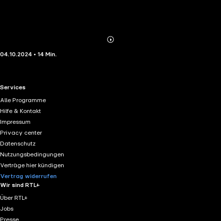
Abonnieren
Mehr
04.10.2024 • 14 Min.
Details
RTL+ useful links.
Services
Alle Programme
Hilfe & Kontakt
Impressum
Privacy center
Datenschutz
Nutzungsbedingungen
Verträge hier kündigen
Vertrag widerrufen
Wir sind RTL+
Über RTL+
Jobs
Presse