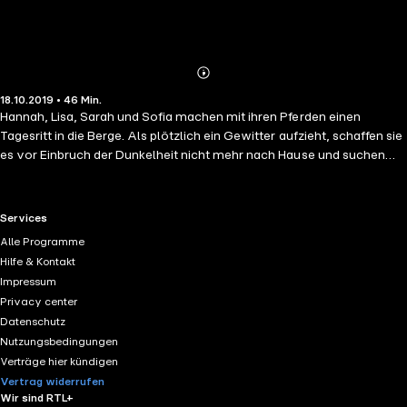
Abonnieren
Mehr
18.10.2019 • 46 Min.
Details
Hannah, Lisa, Sarah und Sofia machen mit ihren Pferden einen
Tagesritt in die Berge. Als plötzlich ein Gewitter aufzieht, schaffen sie
es vor Einbruch der Dunkelheit nicht mehr nach Hause und suchen
deshalb Schutz in einer Höhle. Natürlich sind die Freundinnen
neugierig und beschließen, die Höhle zu erkunden und tief in ihrem
Inneren entdecken sie tatsächlich an den Wänden Malereien von
RTL+ useful links.
Services
Menschen und Tieren. Können diese Wandmalereien von den
Alle Programme
Ureinwohnern stammen, die früher einmal in den Bergen gelebt
Hilfe & Kontakt
haben sollen? Die Vier können es kaum erwarten, ihren Eltern von
Impressum
ihrem Fund zu berichten, doch das Gewitter lässt nicht nach und sie
Privacy center
sitzen in der Höhle fest. Als Lisa sich dann auch noch beim Klettern
Datenschutz
verletzt, spitzt die Lage sich zu. Doch Hannahs Vater hat bereits einen
Nutzungsbedingungen
Suchtrupp zusammengestellt...
Verträge hier kündigen
Vertrag widerrufen
Wir sind RTL+