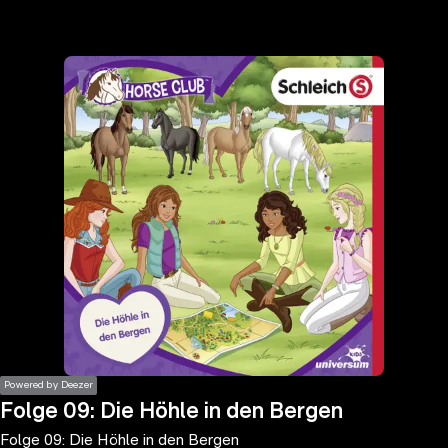
the
h page
 main
nt
the
ibility
ment
Powered by Deezer
Folge 09: Die Höhle in den Bergen
Folge 09: Die Höhle in den Bergen