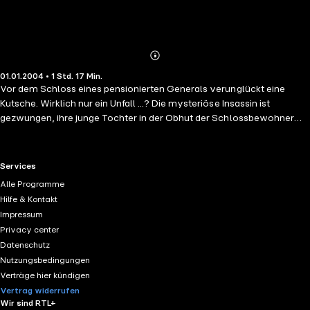
Abonnieren
Mehr
01.01.2004 • 1 Std. 17 Min.
Details
Vor dem Schloss eines pensionierten Generals verunglückt eine
Kutsche. Wirklich nur ein Unfall ...? Die mysteriöse Insassin ist
gezwungen, ihre junge Tochter in der Obhut der Schlossbewohner
zurückzulassen.Die ätherisch schöne Carmilla übt auf alle, aber
besonders auf Laura, die gleichaltrige Tochter des Generals eine
starke Faszination aus. Ein undefinierbarer Zauber umgibt das
RTL+ useful links.
Services
Mädchen. Noch ahnt niemand, dass Carmilla ein dunkles Geheimnis
Alle Programme
hütet.
Hilfe & Kontakt
Impressum
Privacy center
Datenschutz
Nutzungsbedingungen
Verträge hier kündigen
Vertrag widerrufen
Wir sind RTL+