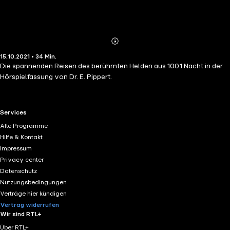
Abonnieren
Mehr
15.10.2021 • 34 Min.
Details
Die spannenden Reisen des berühmten Helden aus 1001 Nacht in der
Hörspielfassung von Dr. E. Pippert.
RTL+ useful links.
Services
Alle Programme
Hilfe & Kontakt
Impressum
Privacy center
Datenschutz
Nutzungsbedingungen
Verträge hier kündigen
Vertrag widerrufen
Wir sind RTL+
Über RTL+