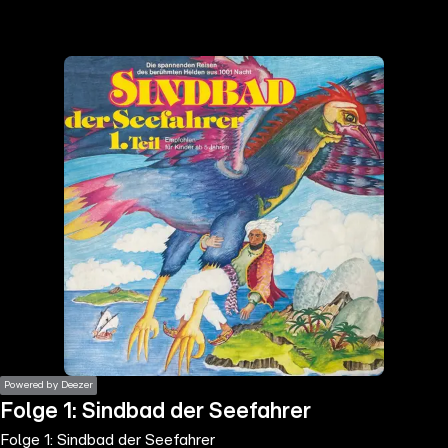
the
h page
 main
nt
the
ibility
ment
Powered by Deezer
Folge 1: Sindbad der Seefahrer
Folge 1: Sindbad der Seefahrer