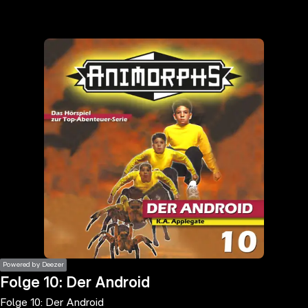
the
h page
 main
nt
the
ibility
ment
Powered by Deezer
Folge 10: Der Android
Folge 10: Der Android