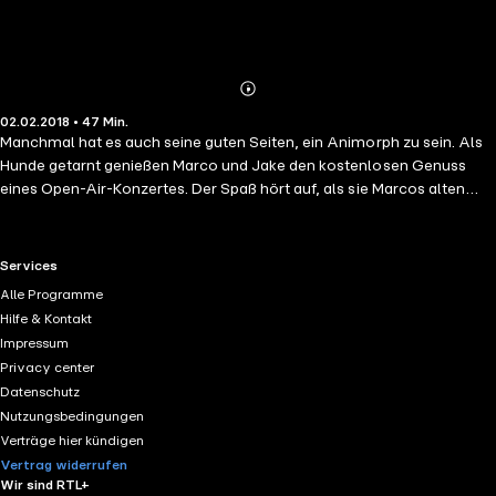
Abonnieren
Mehr
02.02.2018 • 47 Min.
Details
Manchmal hat es auch seine guten Seiten, ein Animorph zu sein. Als
Hunde getarnt genießen Marco und Jake den kostenlosen Genuss
eines Open-Air-Konzertes. Der Spaß hört auf, als sie Marcos alten
Schulfreund Erek treffen. Die beiden Hundenasen erschnuppern
sofort: Erek hat keinen Geruch. Doch was ist er? Ein Yirk? Ein Mensch?
Die Animorphs müssen herausfinden, was da abläuft...
RTL+ useful links.
Services
Alle Programme
Hilfe & Kontakt
Impressum
Privacy center
Datenschutz
Nutzungsbedingungen
Verträge hier kündigen
Vertrag widerrufen
Wir sind RTL+