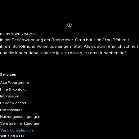
Abonnieren
Mehr
05.02.2026 • 24 Min.
Details
In der Ferienwohnung der Bachmeier-Oma hat sich Frau Pfab mit
ihrem Schoßhund Veronique eingemietet. Als es dann endlich schneit
und die Kinder dabei sind ein Iglu zu bauen, ist das Hündchen auf
einmal verschwunden. Könnte es unter der Dachlawine begraben
sein? Jetzt ist die Hilfe der Freiwilligen Feuerwehr gefragt. Doch leider
sind die Antinger gar nicht gut auf Frau Pfab zu sprechen ... Ein
RTL+ useful links.
Services
Hörspaß für die ganze Familie! In Kooperation mit dem Bayerischen
Alle Programme
Landesverein für Heimatpflege e.V.
Hilfe & Kontakt
Impressum
Privacy center
Datenschutz
Nutzungsbedingungen
Verträge hier kündigen
Vertrag widerrufen
Wir sind RTL+