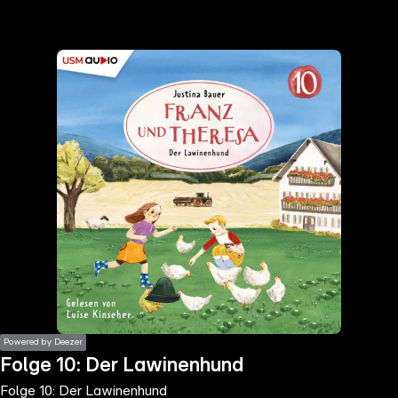
the
h page
 main
nt
the
ibility
ment
Powered by Deezer
Folge 10: Der Lawinenhund
Folge 10: Der Lawinenhund