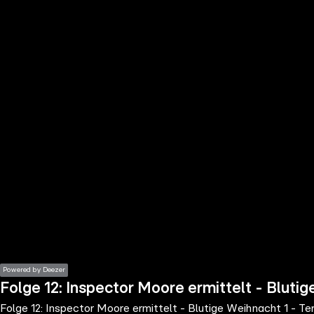
the
h page
 main
nt
the
ibility
ment
Powered by Deezer
Folge 12: Inspector Moore ermittelt - Blutige
Folge 12: Inspector Moore ermittelt - Blutige Weihnacht 1 - Terr