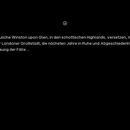
Abonnieren
Mehr
Details
uliche Winston upon Glen, in den schottischen Highlands, versetzen, 
er Londoner Großstadt, die nächsten Jahre in Ruhe und Abgeschiedenhe
ung der Fälle ...