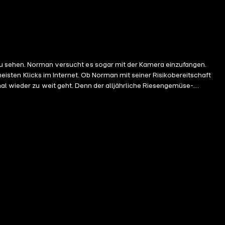
sehen. Norman versucht es sogar mit der Kamera einzufangen.
meisten Klicks im Internet. Ob Norman mit seiner Risikobereitschaft
mal wieder zu weit geht. Denn der alljährliche Riesengemüse-
mit Norman Price kann selbst so ein Wettbewerb schief laufen...