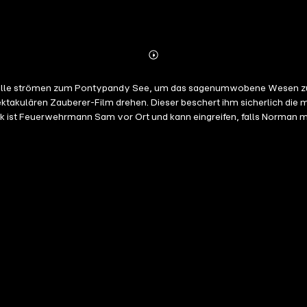
Abonnieren
Mehr
Details
Alle strömen zum Pontypandy See, um das sagenumwobene Wesen zu 
spektakulären Zauberer-Film drehen. Dieser beschert ihm sicherlich die 
lück ist Feuerwehrmann Sam vor Ort und kann eingreifen, falls Norman 
Pontypandy präsentieren ihr riesiges und einzigartiges Gemüse. Doch 