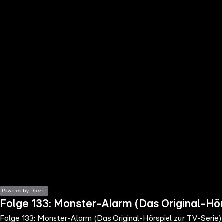
the
h page
 main
nt
the
ibility
ment
Powered by Deezer
Folge 133: Monster-Alarm (Das Original-Hör
Folge 133: Monster-Alarm (Das Original-Hörspiel zur TV-Serie)