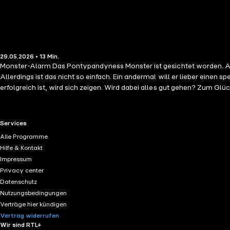
29.05.2026 • 13 Min.
Monster-Alarm Das Pontypandyness Monster ist gesichtet worden. 
Allerdings ist das nicht so einfach. Ein andermal will er lieber einen 
erfolgreich ist, wird sich zeigen. Wird dabei alles gut gehen? Zum G
Wettbewerb steht kurz bevor. Einige gartenbegeisterte Bewohner von 
RTL+ useful links.
Services
Alle Programme
Hilfe & Kontakt
Impressum
Privacy center
Datenschutz
Nutzungsbedingungen
Verträge hier kündigen
Vertrag widerrufen
Wir sind RTL+