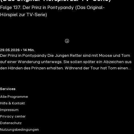
Folge 137: Der Prinz in Pontypandy (Das Original-
Hörspiel zur TV-Serie)
Abonnieren
Mehr
29.05.2026 • 14 Min.
Details
Der Prinz in Pontypandy Die Jungen Retter sind mit Moose und Tom
auf einer Wanderung unterwegs. Sie sollen später ein Abzeichen aus
den Händen des Prinzen erhalten. Während der Tour hat Tom einen
Unfall. Er stürzt in eine Schlucht, aus der man ihn nur aus der Luft
befreien kann. Doch außer Tom gibt es in Pontypandy niemanden, der
den Hubschrauber fliegen kann. Wer kann Tom retten und werden alle
RTL+ useful links.
Services
rechtzeitig zurück sein, um den Prinzen noch zu sehen?
Alle Programme
Hilfe & Kontakt
Impressum
Privacy center
Datenschutz
Nutzungsbedingungen