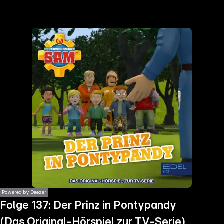
the
h page
 main
nt
the
ibility
ment
Powered by Deezer
Folge 137: Der Prinz in Pontypandy
(Das Original-Hörspiel zur TV-Serie)