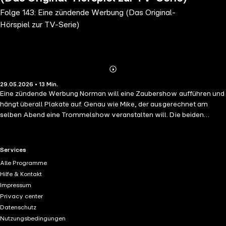
Folge 143: Eine zündende Werbung (Das Original-
Hörspiel zur TV-Serie)
Abonnieren
Mehr
29.05.2026 • 13 Min.
Details
Eine zündende Werbung Norman will eine Zaubershow aufführen und
hängt überall Plakate auf. Genau wie Mike, der ausgerechnet am
selben Abend eine Trommelshow veranstalten will. Die beiden
Streithähne bleiben stur und können sich nicht auf eine vernünftige
Lösung einigen. Stattdessen versuchen sie, sich mit immer
spektakuläreren Werbeaktionen zu überbieten. Das führt schließlich
RTL+ useful links.
Services
zu einer brennenden, rollenden Werbetafel, die ganz Pontypandy in
Alle Programme
größte Gefahr bringt.
Hilfe & Kontakt
Impressum
Privacy center
Datenschutz
Nutzungsbedingungen