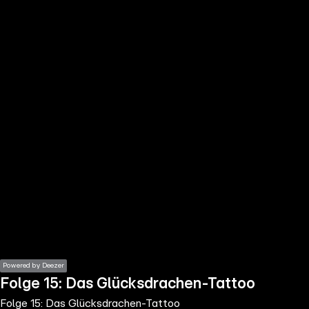
the
h page
 main
nt
the
ibility
ment
Powered by Deezer
Folge 15: Das Glücksdrachen-Tattoo
Folge 15: Das Glücksdrachen-Tattoo