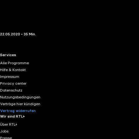
22.05.2020 • 35 Min.
RTL+ useful links.
Services
Alle Programme
Hilfe & Kontakt
Impressum
Privacy center
Datenschutz
Nutzungsbedingungen
Verträge hier kündigen
Vertrag widerrufen
Wir sind RTL+
Über RTL+
Jobs
Presse