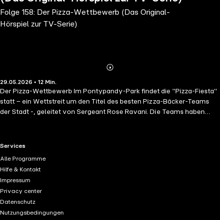
Folge 158: Der Pizza-Wettbewerb (Das Original-
Hörspiel zur TV-Serie)
Abonnieren
Mehr
29.05.2026 • 12 Min.
Details
Der Pizza-Wettbewerb Im Pontypandy-Park findet die "Pizza-Fiesta"
statt – ein Wettstreit um den Titel des besten Pizza-Bäcker-Teams
der Stadt -, geleitet von Sergeant Rose Ravani. Die Teams haben
jeweils ihre ganze eigene Art, die beste Pizza zu backen: im Holzofen,
im Gasofen oder auch in der Mikrowelle. Dabei fangen die Scheite von
Charlies Holzofen Feuer und der Brand breitet sich schnell aus. Sam
RTL+ useful links.
Services
und die anderen Feuerwehrleute müssen helfen
Alle Programme
Hilfe & Kontakt
Impressum
Privacy center
Datenschutz
Nutzungsbedingungen