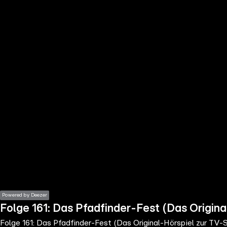
the
h page
 main
nt
the
ibility
ment
Powered by Deezer
Folge 161: Das Pfadfinder-Fest (Das Origina
Folge 161: Das Pfadfinder-Fest (Das Original-Hörspiel zur TV-S