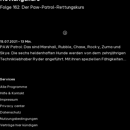
Folge 162: Der Paw-Patrol-Rettungskurs
Abonnieren
Mehr
15.07.2021 • 13 Min.
Details
PAW Patrol: Das sind Marshall, Rubble, Chase, Rocky, Zuma und
Skye. Die sechs heldenhaften Hunde werden von dem zehnjährigen
Technikliebhaber Ryder angeführt. Mit ihren speziellen Fähigkeiten
und einzigartigen Fahrzeugen schaffen sie es, jede Mission zu
bewältigen. Für die PAW Patrol gilt: Kein Einsatz zu groß, keine Pfote
zu klein!
RTL+ useful links.
Services
Alle Programme
Hilfe & Kontakt
Impressum
Privacy center
Datenschutz
Nutzungsbedingungen
Verträge hier kündigen