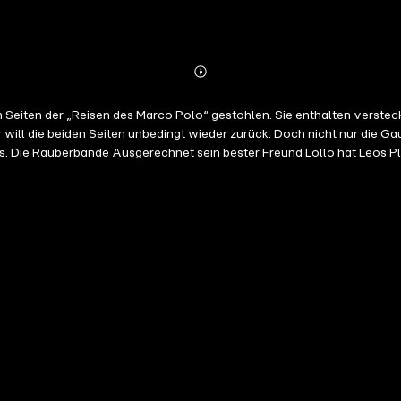
Abonnieren
Mehr
Details
 Seiten der „Reisen des Marco Polo“ gestohlen. Sie enthalten verstec
 will die beiden Seiten unbedingt wieder zurück. Doch nicht nur die Ga
. Nach
 mit Mühe entkommen – nur um kurz darauf in die Fänge einer Räuberba
unde von der Räuberbande des „Schäfers“
n Gefährt und Wohnwagen reparieren. Endlich kann sich Leo wieder se
und Jack. Sie machen gemeinsame Sache mit Ivan, einem Rivalen des Rä
r nicht auch hier einen Ausweg finden würde: die berühmte Da Vinci-Brü