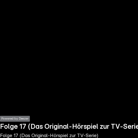
the
h page
 main
nt
the
ibility
ment
Powered by Deezer
Folge 17 (Das Original-Hörspiel zur TV-Seri
Folge 17 (Das Original-Hörspiel zur TV-Serie)