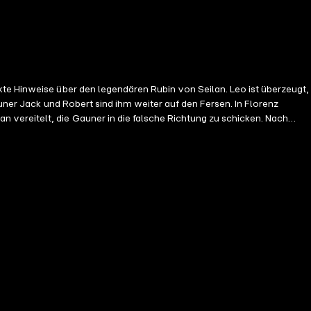
kte Hinweise über den legendären Rubin von Seilan. Leo ist überzeugt,
uner Jack und Robert sind ihm weiter auf den Fersen. In Florenz
nde zu geraten. Deren Anführer, genannt „Der Schäfer“, leidet unter
inem ursprünglichen Ziel widmen: den sagenhaften Rubin des Marco
uberhauptmanns. Leo will die Gelegenheit nutzen, seine Verfolger
cke. Am Flussufer findet er zudem alte Fossilien. Und Lisa findet