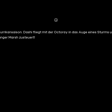
Abonnieren
Mehr
Details
urrikansaison. Dashi fliegt mit der Octoray in das Auge eines Sturms u
anger Marsh zusteuert!