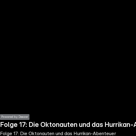
the
h page
 main
nt
the
ibility
ment
Powered by Deezer
Folge 17: Die Oktonauten und das Hurrikan
Folge 17: Die Oktonauten und das Hurrikan-Abenteuer