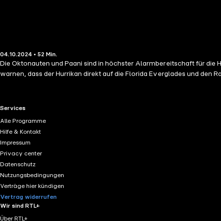
04.10.2024 • 52 Min.
Die Oktonauten und Paani sind in höchster Alarmbereitschaft für die H
warnen, dass der Hurrikan direkt auf die Florida Everglades und den R
RTL+ useful links.
Services
Alle Programme
Hilfe & Kontakt
Impressum
Privacy center
Datenschutz
Nutzungsbedingungen
Verträge hier kündigen
Vertrag widerrufen
Wir sind RTL+
Über RTL+