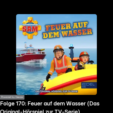
the
h page
 main
nt
the
ibility
ment
Powered by Deezer
Folge 170: Feuer auf dem Wasser (Das
Original-Hörspiel zur TV-Serie)