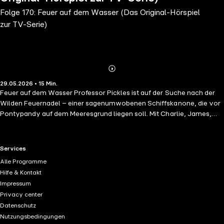
Folge 170: Feuer auf dem Wasser (Das Original-Hörspiel
zur TV-Serie)
Abonnieren
Mehr
29.05.2026 • 15 Min.
Details
Feuer auf dem Wasser Professor Pickles ist auf der Suche nach der
Wilden Feuernadel – einer sagenumwobenen Schiffskanone, die vor
Pontypandy auf dem Meeresgrund liegen soll. Mit Charlie, James,
Sarah, Joe und Hannah sucht er danach. Sie finden auch tatsächlich
etwas. Aber der Gegenstand entpuppt sich bei der Bergung als ein
altes Ölfass, das auch noch leckschlägt. Vom überhitzten Motor des
RTL+ useful links.
Services
U-Boots fängt der Ölteppich Feuer und droht, die Schatzsucher
Alle Programme
einzuschließen.
Hilfe & Kontakt
Impressum
Privacy center
Datenschutz
Nutzungsbedingungen