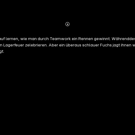
Abonnieren
Mehr
Details
nlauf lernen, wie man durch Teamwork ein Rennen gewinnt. Währendd
Lagerfeuer zelebrieren. Aber ein überaus schlauer Fuchs jagt ihnen wi
gt.