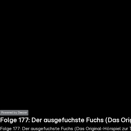
the
h page
 main
nt
the
ibility
ment
Powered by Deezer
Folge 177: Der ausgefuchste Fuchs (Das Ori
Folge 177: Der ausgefuchste Fuchs (Das Original-Hörspiel zur 