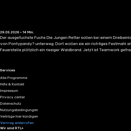
29.05.2026 • 14 Min.
Der ausgefuchste Fuchs Die Jungen Retter sollen bei einem Dreibei
von Pontypandy? unterweg. Dort wollen sie ein richtiges Festmahl am 
Feuerstelle plötzlich ein riesiger Waldbrand. Jetzt ist Teamwork gefra
RTL+ useful links.
Services
Alle Programme
Hilfe & Kontakt
Impressum
Privacy center
Datenschutz
Nutzungsbedingungen
Verträge hier kündigen
Vertrag widerrufen
Wir sind RTL+