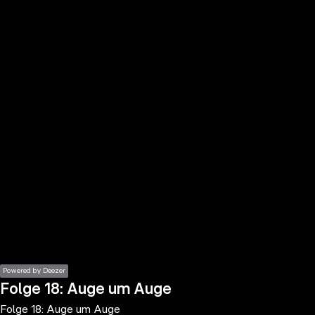
the
h page
 main
nt
the
ibility
ment
Powered by Deezer
Folge 18: Auge um Auge
Folge 18: Auge um Auge