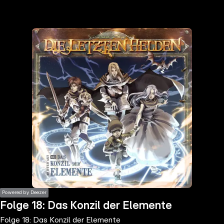
the
h page
 main
nt
the
ibility
ment
Powered by Deezer
Folge 18: Das Konzil der Elemente
Folge 18: Das Konzil der Elemente