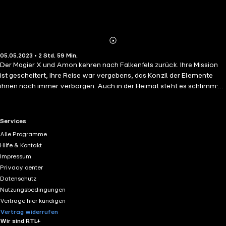
Abonnieren
Mehr
05.05.2023 • 2 Std. 59 Min.
Details
Der Magier X und Amon kehren nach Falkenfels zurück. Ihre Mission
ist gescheitert, ihre Reise war vergebens, das Konzil der Elemente
ihnen noch immer verborgen. Auch in der Heimat steht es schlimm:
Der Graf ist verschwunden, das Oberhaupt der Akademie tot und die
Stadt von den Truppen des Gefallenen Gottes umzingelt. Doch in den
Tiefen der Akademie liegt ein Geheimnis, das die Wende bringen
RTL+ useful links.
Services
könnte ... oder das Gefüge der ganzen Welt zerstören. Können die
Alle Programme
Gefährten das Verhängnis abwenden?
Hilfe & Kontakt
Impressum
Privacy center
Datenschutz
Nutzungsbedingungen
Verträge hier kündigen
Vertrag widerrufen
Wir sind RTL+