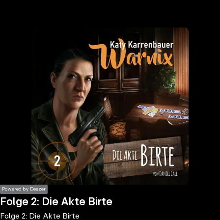
the
h page
 main
nt
the
ibility
ment
Powered by Deezer
Folge 2: Die Akte Birte
Folge 2: Die Akte Birte