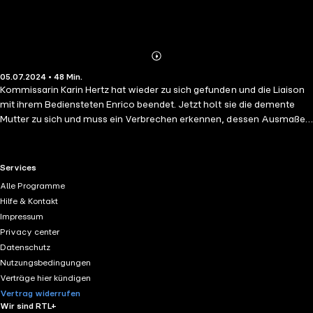
Abonnieren
Mehr
05.07.2024 • 48 Min.
Details
Kommissarin Karin Hertz hat wieder zu sich gefunden und die Liaison
mit ihrem Bediensteten Enrico beendet. Jetzt holt sie die demente
Mutter zu sich und muss ein Verbrechen erkennen, dessen Ausmaßes
sie sich nie bewusst war und dessen Auswüchse eine breit angelegte
Verschwörung offenlegen, mit der kein Mensch gerechnet hätte...
RTL+ useful links.
Services
Alle Programme
Hilfe & Kontakt
Impressum
Privacy center
Datenschutz
Nutzungsbedingungen
Verträge hier kündigen
Vertrag widerrufen
Wir sind RTL+