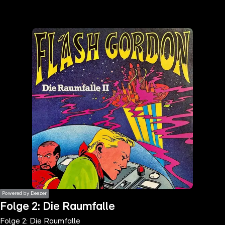
the
h page
 main
nt
the
ibility
ment
Powered by Deezer
Folge 2: Die Raumfalle
Folge 2: Die Raumfalle