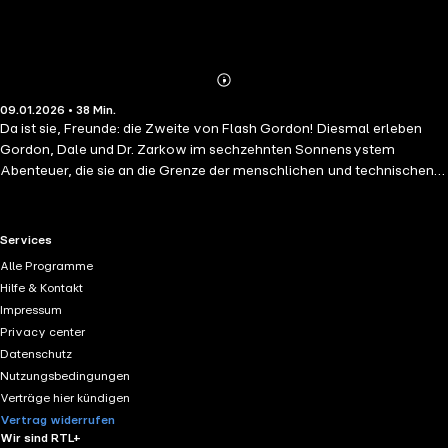
Abonnieren
Mehr
09.01.2026 • 38 Min.
Details
Da ist sie, Freunde: die Zweite von Flash Gordon! Diesmal erleben
Gordon, Dale und Dr. Zarkow im sechzehnten Sonnensystem
Abenteuer, die sie an die Grenze der menschlichen und technischen
Möglichkeiten führt. Auf der Suche nach verschollenen Raumschiffen
bekommen sie es mit dem scheinbar allmächtigen Gott des Volkes
der Oktopoden "Slam" zu tun; diese Wesen brauchen das
RTL+ useful links.
Services
geheimnisvolle "Kryptonit C" zum Leben. Im Alleingang riskiert Dr.
Alle Programme
Zarkow Kopf und Kragen. Wird es Commander Flash Gordon
Hilfe & Kontakt
gelingen, mit seiner Mannschaft lebend aus dieser Gefahr
Impressum
herauszukommen? Bitte auf die vorgesehenen Positionen! Erbitten
Privacy center
Klarmeldung!! Der Countdown der Bordpositronik erfolgt in zwanzig
Datenschutz
Sekunden!! - Ten, nine, eight, seven, six, five, four, three, two, one,
Nutzungsbedingungen
zero - whooooom!!!!!
Verträge hier kündigen
Vertrag widerrufen
Wir sind RTL+