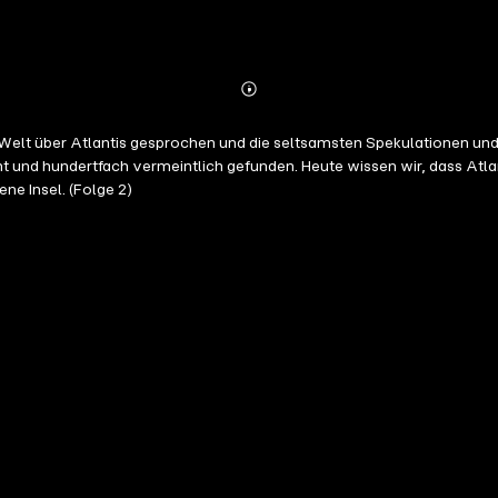
Abonnieren
Mehr
Details
n Welt über Atlantis gesprochen und die seltsamsten Spekulationen 
 und hundertfach vermeintlich gefunden. Heute wissen wir, dass Atla
ne Insel. (Folge 2)