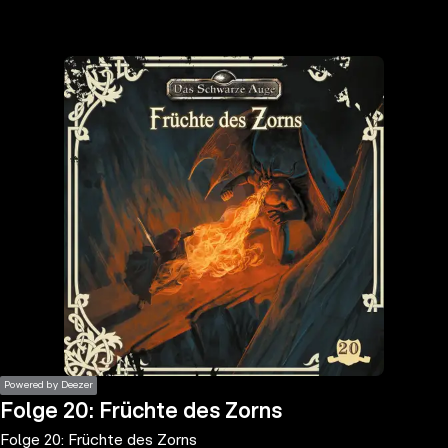
the
h page
 main
nt
the
ibility
ment
Powered by Deezer
Folge 20: Früchte des Zorns
Folge 20: Früchte des Zorns