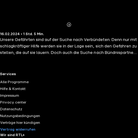
Abonnieren
Mehr
16.02.2024 • 1 Std. 5 Min.
Details
Unsere Gefährten sind auf der Suche nach Verbündeten. Denn nur mit
schlagkräftiger Hilfe werden sie in der Lage sein, sich den Gefahren zu
stellen, die auf sie lauern. Doch auch die Suche nach Bündnispartnern
ist nicht ungefährlich. Dies müssen sie schon bald feststellen, als sie
einem gefährlichen Monster gegenüberstehen: einem Irrhalk. Ist dies
gar ihr letztes Abenteuer?
RTL+ useful links.
Services
Alle Programme
Hilfe & Kontakt
Impressum
Privacy center
Datenschutz
Nutzungsbedingungen
Verträge hier kündigen
Vertrag widerrufen
Wir sind RTL+