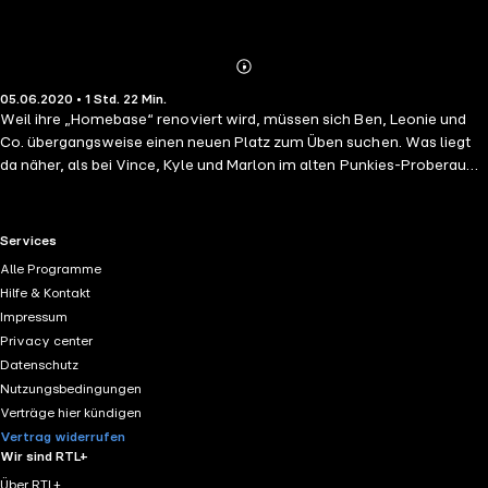
Abonnieren
Mehr
05.06.2020 • 1 Std. 22 Min.
Details
Weil ihre „Homebase“ renoviert wird, müssen sich Ben, Leonie und
Co. übergangsweise einen neuen Platz zum Üben suchen. Was liegt
da näher, als bei Vince, Kyle und Marlon im alten Punkies-Proberaum
Unterschlupf zu suchen? Soweit ein guter Plan, doch: Zwei Bands
unter einem Dach? Da ist Stress vorprogrammiert. Und so kommt es
zwischen Punkies und Krashkiddz zum großen Knall... mit verrückten
RTL+ useful links.
Services
Folgen: Vertauschte Bandnamen, ein seltsamer Bootstörn auf der
Alle Programme
Elbe, eine wild gewordene Kapitänstochter und enternde Freibeuter.
Hilfe & Kontakt
Ein Abenteuer voller piratenstarker Punkies-Action!
Impressum
Privacy center
Datenschutz
Nutzungsbedingungen
Verträge hier kündigen
Vertrag widerrufen
Wir sind RTL+
Über RTL+