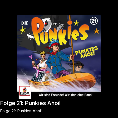
the
h page
 main
nt
the
ibility
ment
Folge 21: Punkies Ahoi!
Folge 21: Punkies Ahoi!