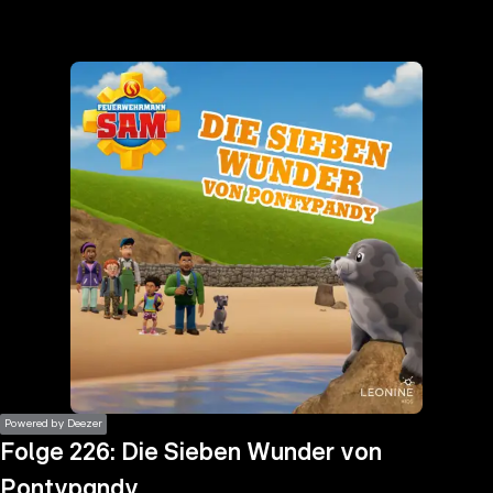
the
h page
 main
nt
the
ibility
ment
Powered by Deezer
Folge 226: Die Sieben Wunder von
Pontypandy