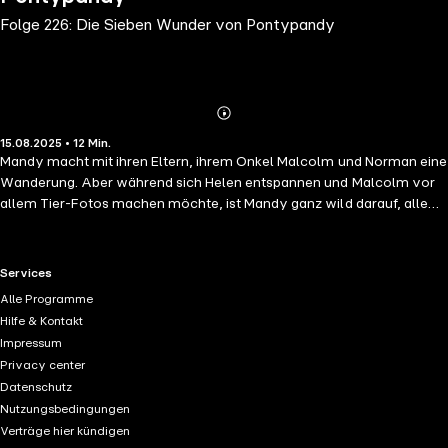
Folge 226: Die Sieben Wunder von Pontypandy
Abonnieren
Mehr
15.08.2025 • 12 Min.
Details
Mandy macht mit ihren Eltern, ihrem Onkel Malcolm und Norman eine
Wanderung. Aber während sich Helen entspannen und Malcolm vor
allem Tier-Fotos machen möchte, ist Mandy ganz wild darauf, alle
Sieben Wunder von Pontypandy an einem Wochenende zu sehen.
Ein ziemlich ehrgeiziges Programm. Also treibt Mandy die Gruppe an
und in der Hektik fällt Norman der Rucksack in das Lagerfeuer des
RTL+ useful links.
Services
gestrigen Abends, in dem die Glut noch glimmt.
Alle Programme
Hilfe & Kontakt
Impressum
Privacy center
Datenschutz
Nutzungsbedingungen
Verträge hier kündigen