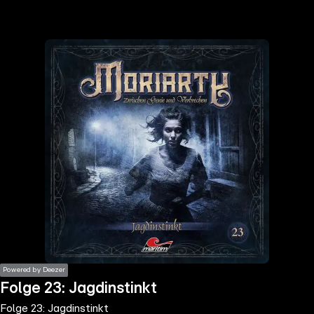
the
h page
 main
nt
the
ibility
ment
Powered by Deezer
Folge 23: Jagdinstinkt
Folge 23: Jagdinstinkt