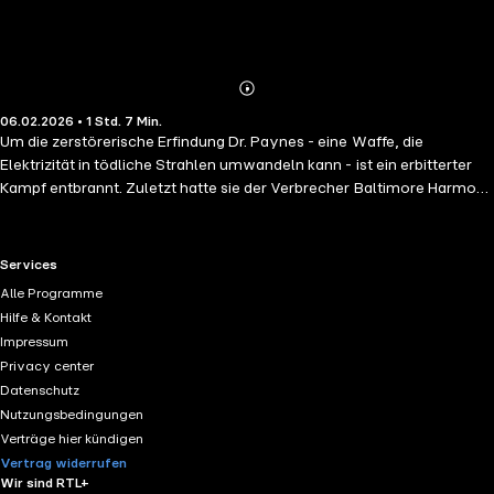
Abonnieren
Mehr
06.02.2026 • 1 Std. 7 Min.
Details
Um die zerstörerische Erfindung Dr. Paynes - eine Waffe, die
Elektrizität in tödliche Strahlen umwandeln kann - ist ein erbitterter
Kampf entbrannt. Zuletzt hatte sie der Verbrecher Baltimore Harmon
in seinem Besitz, doch genau der ist mit einem Mal verschwunden.
James Moriarty setzt Mata Hari auf den Fall an, die schon bald eine
vielversprechende Spur findet. Doch bringt sie damit nicht nur sich,
RTL+ useful links.
Services
sondern auch andere in Gefahr. Zudem gibt es offenbar noch weitere
Alle Programme
Interessenten für die Waffe, die auch vor Mord nicht zurückschrecken.
Hilfe & Kontakt
Moriarty und seine Gefährten werden in ein Spiel verwickelt, bei dem
Impressum
sie niemandem mehr vertrauen können.
Privacy center
Datenschutz
Nutzungsbedingungen
Verträge hier kündigen
Vertrag widerrufen
Wir sind RTL+