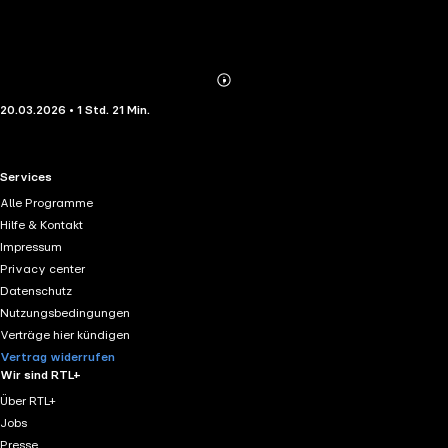
Abonnieren
Mehr
20.03.2026 • 1 Std. 21 Min.
Details
RTL+ useful links.
Services
Alle Programme
Hilfe & Kontakt
Impressum
Privacy center
Datenschutz
Nutzungsbedingungen
Verträge hier kündigen
Vertrag widerrufen
Wir sind RTL+
Über RTL+
Jobs
Presse