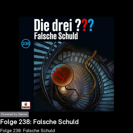
the
h page
 main
nt
the
ibility
ment
Powered by Deezer
Folge 238: Falsche Schuld
Folge 238: Falsche Schuld