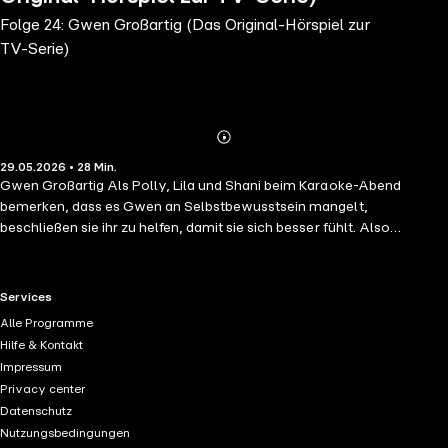
Folge 24: Gwen Großartig (Das Original-Hörspiel zur
TV-Serie)
Abonnieren
Mehr
29.05.2026 • 28 Min.
Details
Gwen Großartig Als Polly, Lila und Shani beim Karaoke-Abend
bemerken, dass es Gwen an Selbstbewusstsein mangelt,
beschließen sie ihr zu helfen, damit sie sich besser fühlt. Also
schrumpft Polly sich und ihre Freundinnen und die drei sorgen für
frischen Wind in Gwens Kleiderschrank.
RTL+ useful links.
Services
Alle Programme
Hilfe & Kontakt
Impressum
Privacy center
Datenschutz
Nutzungsbedingungen