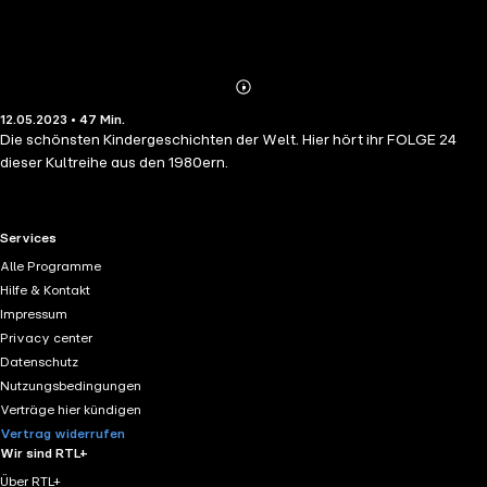
Abonnieren
Mehr
12.05.2023 • 47 Min.
Details
Die schönsten Kindergeschichten der Welt. Hier hört ihr FOLGE 24
dieser Kultreihe aus den 1980ern.
RTL+ useful links.
Services
Alle Programme
Hilfe & Kontakt
Impressum
Privacy center
Datenschutz
Nutzungsbedingungen
Verträge hier kündigen
Vertrag widerrufen
Wir sind RTL+
Über RTL+