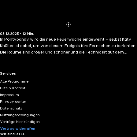
Abonnieren
Mehr
05.12.2025 • 12 Min.
Details
In Pontypandy wird die neue Feuerwache eingeweiht – selbst Katy
Knüller ist dabei, um von diesem Ereignis fürs Fernsehen zu berichten.
Die Räume sind größer und schöner und die Technik ist auf dem
allerneuesten Stand. Dazu gehört auch eine Rutsche als Ersatz für die
alte Stange, mit der die Feuerwehrleute früher schnell vom
Aufenthaltsraum zum Löschzug kamen. Norman und die anderen
RTL+ useful links.
Services
sollen die Ersten sein, die dort rutschen dürfen, aber dann kommt ein
Alle Programme
Notruf: Dilys hat beim Bügeln von Normans Pfandfinder-Sachen ihren
Hilfe & Kontakt
Laden in Brand gesetzt. Sam und die anderen müssen sich beeilen, um
Impressum
Dilys' Laden zu löschen und dafür zu sorgen, dass Norman ordentlich
Privacy center
angezogen in der "Katy Knüller Show" auftreten kann …
Datenschutz
Nutzungsbedingungen
Verträge hier kündigen
Vertrag widerrufen
Wir sind RTL+