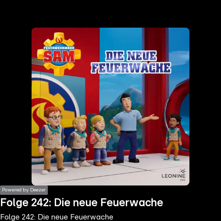
the
h page
 main
nt
the
ibility
ment
Powered by Deezer
Folge 242: Die neue Feuerwache
Folge 242: Die neue Feuerwache