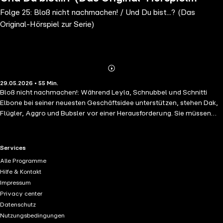
Folge 25: Bloß nicht nachmachen! / Und Du bist...? (Das
zur Serie)
Original-Hörspiel zur Serie)
Abonnieren
Mehr
29.05.2026 • 55 Min.
Details
Bloß nicht nachmachen!: Während Leyla, Schnubbel und Schnitti
Elbone bei seiner neuesten Geschäftsidee unterstützen, stehen Dak,
Flügler, Aggro und Bubsler vor einer Herausforderung. Sie müssen
sich mit einer schelmischen Klau-Klaue auseinandersetzen, die in der
Lage ist, ihre Stimmen und Kräfte zu imitieren. Ihr Ziel ist es, die
Kontrolle über den Leuchtturm wiederzuerlangen. / Und Du bist...?:
RTL+ useful links.
Services
Dak und Leyla begegnen einem Drachen, der ihre Erinnerungen
Alle Programme
löscht, was sie in eine gefährliche Lage bringt. Ihre Freund:innen
Hilfe & Kontakt
Flügler, Schnubbel, Bubsler, Schnitti und Aggro müssen einen Weg
Impressum
finden, um die verlorenen Erinnerungen wiederherzustellen. Sie
Privacy center
müssen schnell handeln, bevor Dak und Leyla für immer vergessen,
Datenschutz
dass sie kleine Retter sind.
Nutzungsbedingungen