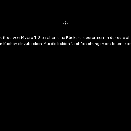
Abonnieren
Mehr
Details
rag von Mycroft: Sie sollen eine Bäckerei überprüfen, in der es wohl 
en Kuchen einzubacken. Als die beiden Nachforschungen anstellen, komm