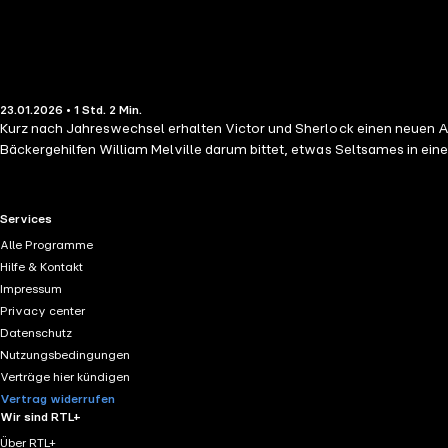
23.01.2026 • 1 Std. 2 Min.
Kurz nach Jahreswechsel erhalten Victor und Sherlock einen neuen Auft
Bäckergehilfen William Melville darum bittet, etwas Seltsames in ein
RTL+ useful links.
Services
Alle Programme
Hilfe & Kontakt
Impressum
Privacy center
Datenschutz
Nutzungsbedingungen
Verträge hier kündigen
Vertrag widerrufen
Wir sind RTL+
Über RTL+