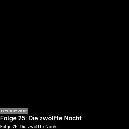
the
h page
 main
nt
the
ibility
ment
Powered by Deezer
Folge 25: Die zwölfte Nacht
Folge 25: Die zwölfte Nacht