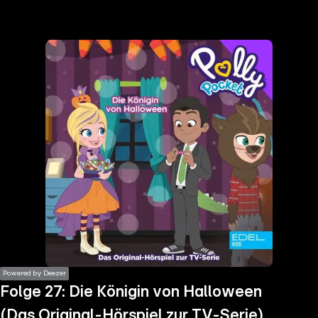
the
h page
 main
nt
the
ibility
ment
Powered by Deezer
Folge 27: Die Königin von Halloween
(Das Original-Hörspiel zur TV-Serie)