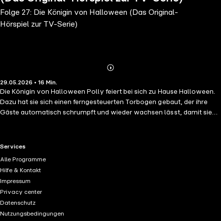
Folge 27: Die Königin von Halloween (Das Original-
Hörspiel zur TV-Serie)
Abonnieren
Mehr
29.05.2026 • 16 Min.
Details
Die Königin von Halloween Polly feiert bei sich zu Hause Halloween.
Dazu hat sie sich einen ferngesteuerten Torbogen gebaut, der ihre
Gäste automatisch schrumpft und wieder wachsen lässt, damit sie
alle in einem Puppenhaus Platz finden.
RTL+ useful links.
Services
Alle Programme
Hilfe & Kontakt
Impressum
Privacy center
Datenschutz
Nutzungsbedingungen