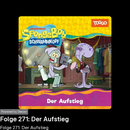
the
h page
 main
nt
the
ibility
ment
Powered by Deezer
Folge 271: Der Aufstieg
Folge 271: Der Aufstieg