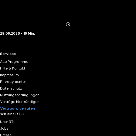
Abonnieren
Mehr
29.05.2026 • 15 Min.
Details
RTL+ useful links.
Services
Alle Programme
Hilfe & Kontakt
Impressum
Privacy center
Datenschutz
Nutzungsbedingungen
Verträge hier kündigen
Vertrag widerrufen
Wir sind RTL+
Über RTL+
Jobs
Presse