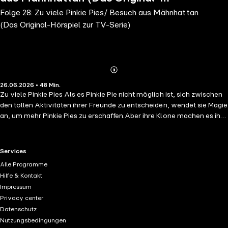
Folge 28: Zu viele Pinkie Pies/ Besuch aus Mähnhattan
Hörspiel zur TV-Serie)
(Das Original-Hörspiel zur TV-Serie)
Abonnieren
Mehr
26.06.2026 • 48 Min.
Details
Zu viele Pinkie Pies Als es Pinkie Pie nicht möglich ist, sich zwischen
den tollen Aktivitäten ihrer Freunde zu entscheiden, wendet sie Magie
an, um mehr Pinkie Pies zu erschaffen.Aber ihre Klone machen es ihr
bald unmöglich, selbst an irgendwelchen Aktivitäten teilzunehmen.
Besuch aus Mähnhattan Apple Blooms Cousine kommt zu Besuch
und der Schönheitsfleckenclub kann es kaum erwarten, sie
RTL+ useful links.
Services
aufzunehmen. Aber die Hoffnungen auf ein neues Clubmitglied
Alle Programme
werden bald zunicht gemacht. Denn das einzige, was Apple Blooms
Hilfe & Kontakt
Cousine im Kopf hat, ist alle anderen zu ärgern.
Impressum
Privacy center
Datenschutz
Nutzungsbedingungen