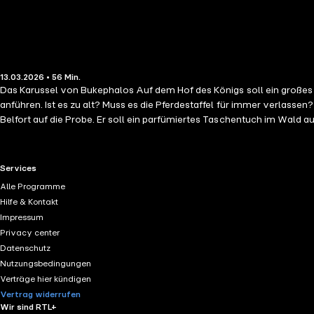
13.03.2026 • 56 Min.
Das Karussel von Bukephalos Auf dem Hof des Königs soll ein großes 
anführen. Ist es zu alt? Muss es die Pferdestaffel für immer verlassen? Belfort und L
Belfort auf die Probe. Er soll ein parfümiertes Taschentuch im Wald au
entwickelt einen cleveren Plan. Ein Wettlauf gegen die Zeit beginnt, b
RTL+ useful links.
Services
Alle Programme
Hilfe & Kontakt
Impressum
Privacy center
Datenschutz
Nutzungsbedingungen
Verträge hier kündigen
Vertrag widerrufen
Wir sind RTL+