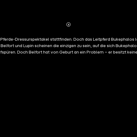
Abonnieren
Mehr
Details
Pferde-Dressurspektakel stattfinden. Doch das Leitpferd Bukephalos l
upin scheinen die einzigen zu sein, auf die sich Bukephalos in dieser Not verlassen ka
fspüren. Doch Belfort hat von Geburt an ein Problem – er besitzt keine
ei dem nicht nur die Nase, sondern auch der Teamgeist zählt.