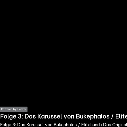
the
h page
 main
nt
the
ibility
ment
Powered by Deezer
Folge 3: Das Karussel von Bukephalos / Elit
Folge 3: Das Karussel von Bukephalos / Elitehund (Das Original