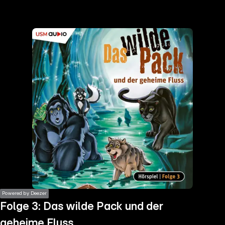
the
h page
 main
nt
the
ibility
ment
Powered by Deezer
Folge 3: Das wilde Pack und der
geheime Fluss