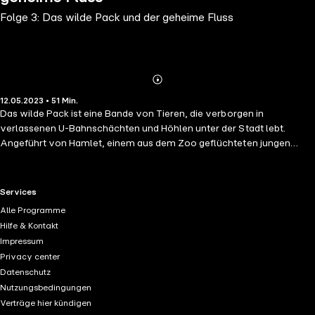
Folge 3: Das wilde Pack und der geheime Fluss
Abonnieren
Mehr
12.05.2023 • 51 Min.
Details
Das wilde Pack ist eine Bande von Tieren, die verborgen in
verlassenen U-Bahnschächten und Höhlen unter der Stadt lebt.
Angeführt von Hamlet, einem aus dem Zoo geflüchteten jungen
Wolf, haben die Tiere nur ein Ziel: endlich wieder in Freiheit leben. Das
wilde Pack will herausfinden, wie die Menschen ihre Schiffe bauen.
Dafür müssen sich die Tiere unbemerkt durch die Stadt bewegen.
RTL+ useful links.
Services
Aber wer ein Schiff baut, der braucht auch einen Ort, an dem es zu
Alle Programme
Wasser gelassen werden kann ...
Hilfe & Kontakt
Impressum
Privacy center
Datenschutz
Nutzungsbedingungen
Verträge hier kündigen