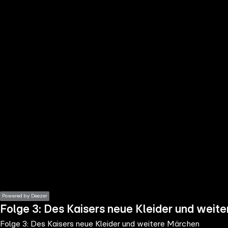
the
h page
 main
nt
the
ibility
ment
Powered by Deezer
Folge 3: Des Kaisers neue Kleider und weit
Folge 3: Des Kaisers neue Kleider und weitere Märchen