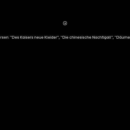
Abonnieren
Mehr
Details
sen: "Des Kaisers neue Kleider", "Die chinesische Nachtigall", "Däume