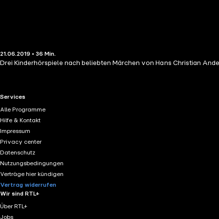
21.06.2019 • 36 Min.
Drei Kinderhörspiele nach beliebten Märchen von Hans Christian Ander
RTL+ useful links.
Services
Alle Programme
Hilfe & Kontakt
Impressum
Privacy center
Datenschutz
Nutzungsbedingungen
Verträge hier kündigen
Vertrag widerrufen
Wir sind RTL+
Über RTL+
Jobs