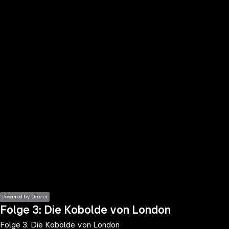
the
h page
 main
nt
the
ibility
ment
Powered by Deezer
Folge 3: Die Kobolde von London
Folge 3: Die Kobolde von London