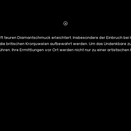
Abonnieren
Mehr
Details
teuren Diamantschmuck erleichtert. Insbesondere der Einbruch bei H
ie britischen Kronjuwelen aufbewahrt werden. Um das Undenkbare zu 
führen. Ihre Ermittlungen vor Ort werden nicht nur zu einer artistisc