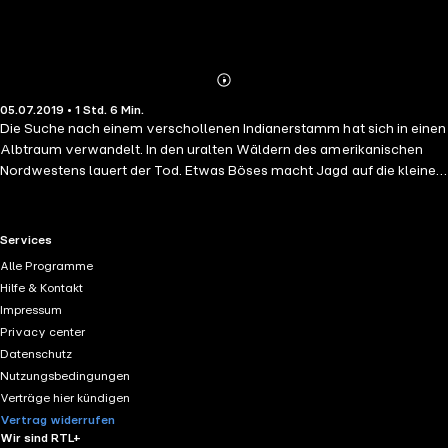
Abonnieren
Mehr
05.07.2019 • 1 Std. 6 Min.
Details
Die Suche nach einem verschollenen Indianerstamm hat sich in einen
Albtraum verwandelt. In den uralten Wäldern des amerikanischen
Nordwestens lauert der Tod. Etwas Böses macht Jagd auf die kleine
Schar von Abenteurern. Morris McAlpin versucht trotz der brutalen
Morde und eines scheinbar übermächtigen Gegners einen kühlen Kopf
zu bewahren. Welches Geheimnis liegt seit Jahrhunderten verborgen
RTL+ useful links.
Services
in den Tiefen der Wälder? Morris wird es lüften müssen, um das
Alle Programme
Überleben der Expedition sicherzustellen.
Hilfe & Kontakt
Impressum
Privacy center
Datenschutz
Nutzungsbedingungen
Verträge hier kündigen
Vertrag widerrufen
Wir sind RTL+