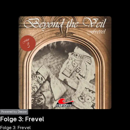
the
h page
 main
nt
the
ibility
ment
Powered by Deezer
Folge 3: Frevel
Folge 3: Frevel