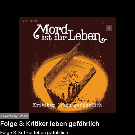
the
h page
 main
nt
the
ibility
ment
Powered by Deezer
Folge 3: Kritiker leben gefährlich
Folge 3: Kritiker leben gefährlich