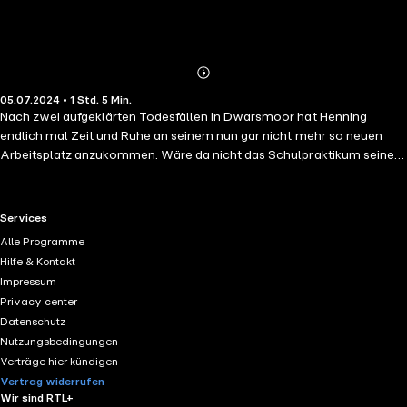
Abonnieren
Mehr
05.07.2024 • 1 Std. 5 Min.
Details
Nach zwei aufgeklärten Todesfällen in Dwarsmoor hat Henning
endlich mal Zeit und Ruhe an seinem nun gar nicht mehr so neuen
Arbeitsplatz anzukommen. Wäre da nicht das Schulpraktikum seiner
Schwester und ihr Talent grausigen Kaffee zu kochen. Doch warum
verschwindet Jens so plötzlich ... Hat es etwas mit dem alten Fall zu
tun, den Henning aus dem Tresor gekramt hat? Warum scheint ihn
RTL+ useful links.
Services
jeder von den Ermittlungen abbringen zu wollen? Und was
Alle Programme
verheimlicht Opa Fietes Skatklub? Kommt Henning dem alten
Hilfe & Kontakt
Dorfgeheimnis auf die Spur oder versinkt er im "Schnee von
Impressum
gestern"?
Privacy center
Datenschutz
Nutzungsbedingungen
Verträge hier kündigen
Vertrag widerrufen
Wir sind RTL+