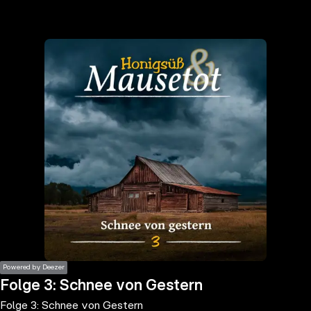
the
h page
 main
nt
the
ibility
ment
Powered by Deezer
Folge 3: Schnee von Gestern
Folge 3: Schnee von Gestern