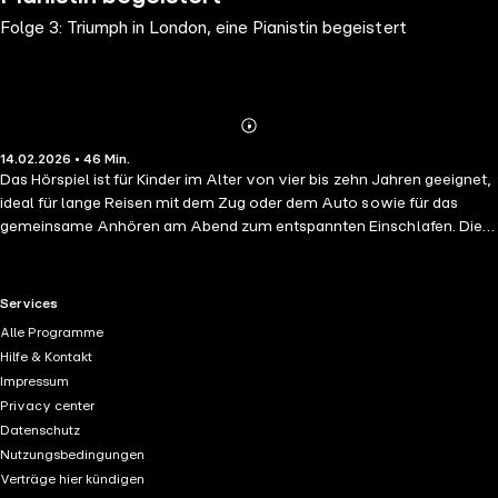
Folge 3: Triumph in London, eine Pianistin begeistert
Abonnieren
Mehr
14.02.2026 • 46 Min.
Details
Das Hörspiel ist für Kinder im Alter von vier bis zehn Jahren geeignet,
ideal für lange Reisen mit dem Zug oder dem Auto sowie für das
gemeinsame Anhören am Abend zum entspannten Einschlafen. Die
ruhige und musikalische Kindergeschichte ist pädagogisch wertvoll
und vermittelt kindgerecht Wissen und Werte wie Freundschaft, Mut
und Selbstvertrauen. In dem qualitativ hochwertigen Kinderhörspiel
RTL+ useful links.
Services
lernen wir einzigartige Figuren kennen, die Fantasie und Kreativität
Alle Programme
fördern. Clara Schumann wächst im 19. Jahrhundert in einer Welt auf,
Hilfe & Kontakt
in der Männer über das Leben von Frauen bestimmen, doch Clara hat
Impressum
ihren eigenen Kopf. Am Klavier wird sie zur gefeierten
Privacy center
Konzertpianistin, reist durch Europa und spielt vor Hunderten von
Datenschutz
Zuhörerinnen und Zuhörern. In London wird sie von der Queen zuerst
Nutzungsbedingungen
übersehen - bis ihre Musik alle Türen öffnet. Das inszenierte Hörstück
Verträge hier kündigen
erzählt Claras ereignisreiches Leben spannend und kindgerecht, mit