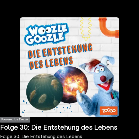
the
h page
 main
nt
the
ibility
ment
Powered by Deezer
Folge 30: Die Entstehung des Lebens
Folge 30: Die Entstehung des Lebens