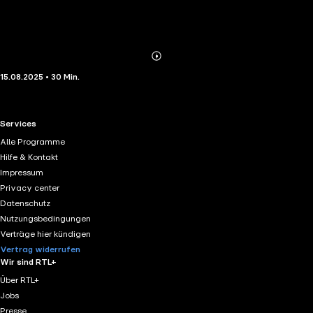
Abonnieren
Mehr
15.08.2025 • 30 Min.
Details
RTL+ useful links.
Services
Alle Programme
Hilfe & Kontakt
Impressum
Privacy center
Datenschutz
Nutzungsbedingungen
Verträge hier kündigen
Vertrag widerrufen
Wir sind RTL+
Über RTL+
Jobs
Presse