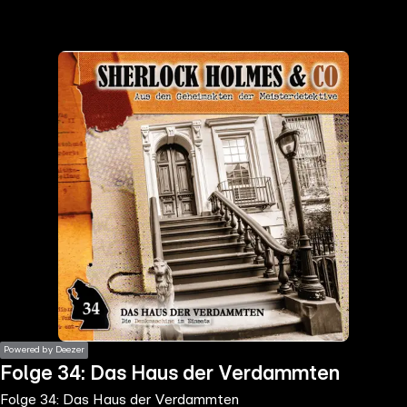
the
h page
 main
nt
the
ibility
ment
Powered by Deezer
Folge 34: Das Haus der Verdammten
Folge 34: Das Haus der Verdammten