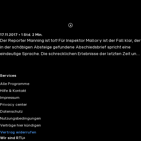
Abonnieren
Mehr
17.11.2017 • 1 Std. 2 Min.
Details
Der Reporter Manning ist tot! Für Inspektor Mallory ist der Fall klar, der
in der schäbigen Absteige gefundene Abschiedsbrief spricht eine
eindeutige Sprache. Die schrecklichen Erlebnisse der letzten Zeit und
die grauenvollen Taten, über die der Reporter für den Daily New
Yorker berichten musste, habe ihn in den Selbstmord getrieben. Doch
Hutchinson Hatch sieht die ganze Sache etwas anders und wundert
RTL+ useful links.
Services
sich nicht nur über die fehlende Leiche, sondern auch über den Namen
Alle Programme
auf der Rückseite des vermeintlichen Abschiedsbriefs...Thorpe! Was
Hilfe & Kontakt
hat die lokale Gangstergröße, die im Dunkeln ihr Unwesen treibt,
Impressum
damit zu tun? Warum will Mallory nicht ermitteln und tut die
Privacy center
Angelegenheit als einen eindeutigen Selbstmord ab, obwohl alles
Datenschutz
dagegen spricht? Hatch bittet die Denkmaschine Professor van
Nutzungsbedingungen
Dusen darum, ihn in das Haus der Verdammten zu begleiten!
Verträge hier kündigen
Vertrag widerrufen
Wir sind RTL+