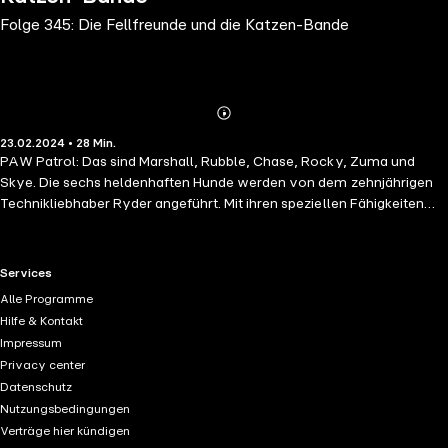
Folge 345: Die Fellfreunde und die Katzen-Bande
Abonnieren
Mehr
23.02.2024 • 28 Min.
Details
PAW Patrol: Das sind Marshall, Rubble, Chase, Rocky, Zuma und
Skye. Die sechs heldenhaften Hunde werden von dem zehnjährigen
Technikliebhaber Ryder angeführt. Mit ihren speziellen Fähigkeiten
und einzigartigen Fahrzeugen schaffen sie es, jede Mission zu
bewältigen. Für die PAW Patrol gilt: Kein Einsatz zu groß, keine Pfote
zu klein!
RTL+ useful links.
Services
Alle Programme
Hilfe & Kontakt
Impressum
Privacy center
Datenschutz
Nutzungsbedingungen
Verträge hier kündigen