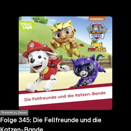
the
h page
 main
nt
the
ibility
ment
Powered by Deezer
Folge 345: Die Fellfreunde und die
Katzen-Bande