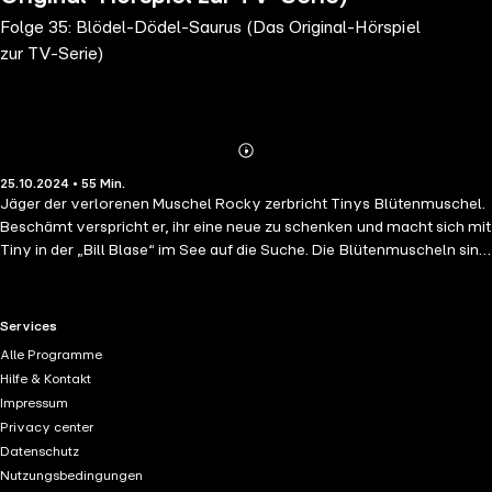
Folge 35: Blödel-Dödel-Saurus (Das Original-Hörspiel
zur TV-Serie)
Abonnieren
Mehr
25.10.2024 • 55 Min.
Details
Jäger der verlorenen Muschel Rocky zerbricht Tinys Blütenmuschel.
Beschämt verspricht er, ihr eine neue zu schenken und macht sich mit
Tiny in der „Bill Blase“ im See auf die Suche. Die Blütenmuscheln sind
kostbar und selten, doch Leon zeigt ihnen, wo sie welchen finden. Als
Rocky und Tiny eine ganze Muschelsammlung ausheben und an Land
bringen, werden sie plötzlich von der wütenden Termy verfolgt, ohne
RTL+ useful links.
Services
zu wissen, warum. Später erfahren sie, dass die Muscheln Termy
Alle Programme
gehören und geben sie ihr zurück. Super-Dilo! Als Spinosaurus Tiny
Hilfe & Kontakt
jagt, mischt sich Giganto ein und verjagt den Bösewicht. Doch da Dilo
Impressum
zufällig zur gleichen Zeit am gleichen Ort ist, glaubt Tiny, dass Dilo ihr
Privacy center
geholfen hat. Sie erklärt Dilo sofort zu ihrem Helden. Da es Dilo
Datenschutz
gefällt, von allen geliebt und geachtet zu werden, beschließt er, die
Nutzungsbedingungen
Wahrheit für sich zu behalten. Blödel-Dödel-Saurus Trey beauftragt