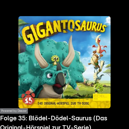
the
h page
 main
nt
the
ibility
ment
Powered by Deezer
Folge 35: Blödel-Dödel-Saurus (Das
Original-Hörspiel zur TV-Serie)